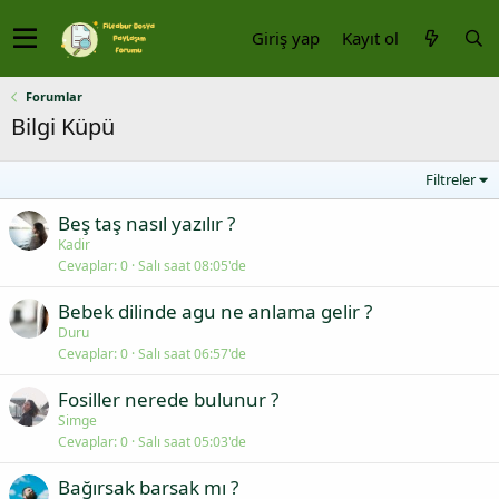
Giriş yap
Kayıt ol
Forumlar
Bilgi Küpü
Filtreler
Beş taş nasıl yazılır ?
Kadir
Cevaplar
0
Salı saat 08:05'de
Bebek dilinde agu ne anlama gelir ?
Duru
Cevaplar
0
Salı saat 06:57'de
Fosiller nerede bulunur ?
Simge
Cevaplar
0
Salı saat 05:03'de
Bağırsak barsak mı ?