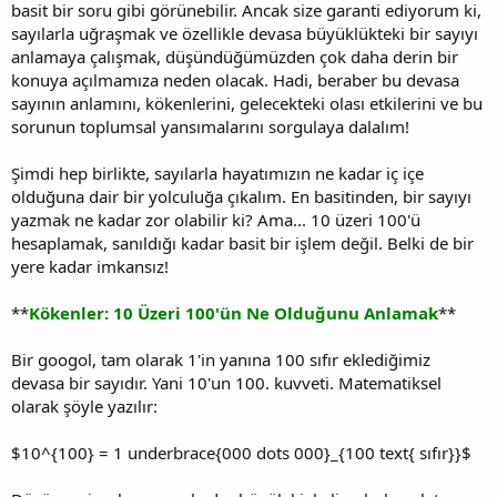
basit bir soru gibi görünebilir. Ancak size garanti ediyorum ki,
sayılarla uğraşmak ve özellikle devasa büyüklükteki bir sayıyı
anlamaya çalışmak, düşündüğümüzden çok daha derin bir
konuya açılmamıza neden olacak. Hadi, beraber bu devasa
sayının anlamını, kökenlerini, gelecekteki olası etkilerini ve bu
sorunun toplumsal yansımalarını sorgulaya dalalım!
Şimdi hep birlikte, sayılarla hayatımızın ne kadar iç içe
olduğuna dair bir yolculuğa çıkalım. En basitinden, bir sayıyı
yazmak ne kadar zor olabilir ki? Ama... 10 üzeri 100'ü
hesaplamak, sanıldığı kadar basit bir işlem değil. Belki de bir
yere kadar imkansız!
**
Kökenler: 10 Üzeri 100'ün Ne Olduğunu Anlamak
**
Bir googol, tam olarak 1'in yanına 100 sıfır eklediğimiz
devasa bir sayıdır. Yani 10'un 100. kuvveti. Matematiksel
olarak şöyle yazılır:
$10^{100} = 1 underbrace{000 dots 000}_{100 text{ sıfır}}$