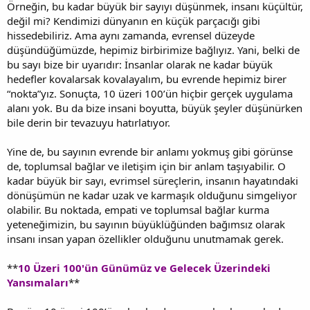
Örneğin, bu kadar büyük bir sayıyı düşünmek, insanı küçültür,
değil mi? Kendimizi dünyanın en küçük parçacığı gibi
hissedebiliriz. Ama aynı zamanda, evrensel düzeyde
düşündüğümüzde, hepimiz birbirimize bağlıyız. Yani, belki de
bu sayı bize bir uyarıdır: İnsanlar olarak ne kadar büyük
hedefler kovalarsak kovalayalım, bu evrende hepimiz birer
“nokta”yız. Sonuçta, 10 üzeri 100’ün hiçbir gerçek uygulama
alanı yok. Bu da bize insani boyutta, büyük şeyler düşünürken
bile derin bir tevazuyu hatırlatıyor.
Yine de, bu sayının evrende bir anlamı yokmuş gibi görünse
de, toplumsal bağlar ve iletişim için bir anlam taşıyabilir. O
kadar büyük bir sayı, evrimsel süreçlerin, insanın hayatındaki
dönüşümün ne kadar uzak ve karmaşık olduğunu simgeliyor
olabilir. Bu noktada, empati ve toplumsal bağlar kurma
yeteneğimizin, bu sayının büyüklüğünden bağımsız olarak
insanı insan yapan özellikler olduğunu unutmamak gerek.
**
10 Üzeri 100'ün Günümüz ve Gelecek Üzerindeki
Yansımaları
**