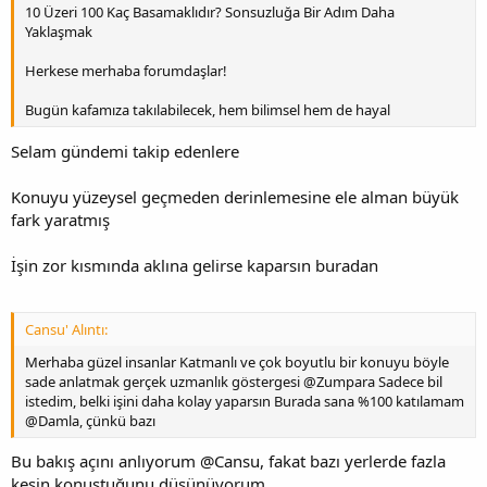
10 Üzeri 100 Kaç Basamaklıdır? Sonsuzluğa Bir Adım Daha
Yaklaşmak
Herkese merhaba forumdaşlar!
Bugün kafamıza takılabilecek, hem bilimsel hem de hayal
Selam gündemi takip edenlere
Konuyu yüzeysel geçmeden derinlemesine ele alman büyük
fark yaratmış
İşin zor kısmında aklına gelirse kaparsın buradan
Cansu' Alıntı:
Merhaba güzel insanlar Katmanlı ve çok boyutlu bir konuyu böyle
sade anlatmak gerçek uzmanlık göstergesi @Zumpara Sadece bil
istedim, belki işini daha kolay yaparsın Burada sana %100 katılamam
@Damla, çünkü bazı
Bu bakış açını anlıyorum @Cansu, fakat bazı yerlerde fazla
kesin konuştuğunu düşünüyorum