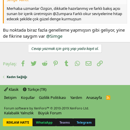
Merhaba uzmanlar Özgün, dikkatle hazırlanmış ve farklı bakış açısı
sunan bir içerik üretmişsin @Zumpara Farklı okur seviyelerine hitap
edecek şekilde çok güzel denge kurmuşsun
Bu noktada biraz fazla genelleme yapmışsın gibi geliyor, yine
de fikrine saygım var
@Simge
Cevap yazmak için giriş yap yada kayıt ol.
Facebook
Twitter
Reddit
Pinterest
Tumblr
WhatsApp
E-posta
Link
Paylaş:
Kadın Sağlığı
Klasik
Türkçe (TR)
İletişim
Koşullar
Gizlilik Politikası
Yardım
Anasayfa
R
S
S
Forum software by XenForo™
© 2010-2019 XenForo Ltd.
Kalabalık Yalnızlık
Büyük Forum
REKLAM HATTI
WhatsApp
Teams
Telegram