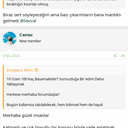
bıraktığın kısımlar olmuş
Biraz sert söyleyeceğim ama bazı çıkarımların bana mantıklı
gelmedi
@Sevval
Cansu
New member
8 Nis 2026
#6
Zumpara' Alıntı:
10 Üzeri 100 Kaç Basamaklıdır? Sonsuzluğa Bir Adım Daha
Yaklaşmak
Herkese merhaba forumdaşlar!
Bugün kafamıza takılabilecek, hem bilimsel hem de hayal
Merhaba güzel insanlar
Katmanlı ve çok boyutlu bir konuyu böyle sade anlatmak