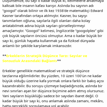
Düşünsenize, bu sayı o kadar büyük ki, kelimelerle anlatmaya
kalksak bile insanın kafası karışır. Aslında bu sayının adı
“googol” olarak bilinir ve ilk kez 1938'de matematikçi Edward
Kasner tarafından ortaya atılmıştır. Kasner, bu sayıyı
tanımlarken oğluna, sayılarla ilgili olanları daha kolay
anlatabilmek adına büyük sayıları görselleştirmeyi
amaçlamıştır. “Googol” kelimesi, İngilizce’de “googolplex” gibi
çok büyük sayıların öncüsü olmuştur. Ama o kadar büyük bir
sayı ki, günlük hayatta kullanmak ya da fiziksel dünyada
anlamlı bir şekilde karşılamak imkansızdır.
**
Erkeklerin Stratejik Düşünce Tarzı: Sayılar ve
Sonsuzluk Arasındaki Bağlantı
**
Erkekler genellikle matematiksel ve stratejik düşünce
tarzlarına eğilimlidirler. Bu yüzden, 10 üzeri 100’ün ne kadar
büyük olduğu üzerine kafa yormak onlara farklı bir bakış açısı
kazandırabilir. Bu soruyu çözmeye başladığınızda, aslında bir
nevi sınırları aşan bir düşünce biçimine adım atmış olursunuz.
Yani sayıların büyüklüğü sadece bir sayıdan ibaret değil. O
kadar büyük bir sayı ki, onu anlamak aslında zamanı, mekânı,
hatta gerçekliği sorgulamaya yol açabilir.