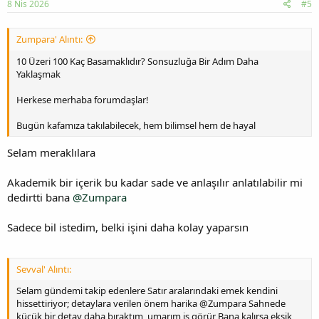
8 Nis 2026
#5
Zumpara' Alıntı:
10 Üzeri 100 Kaç Basamaklıdır? Sonsuzluğa Bir Adım Daha
Yaklaşmak
Herkese merhaba forumdaşlar!
Bugün kafamıza takılabilecek, hem bilimsel hem de hayal
Selam meraklılara
Akademik bir içerik bu kadar sade ve anlaşılır anlatılabilir mi
dedirtti bana
@Zumpara
Sadece bil istedim, belki işini daha kolay yaparsın
Sevval' Alıntı:
Selam gündemi takip edenlere Satır aralarındaki emek kendini
hissettiriyor; detaylara verilen önem harika @Zumpara Sahnede
küçük bir detay daha bıraktım, umarım iş görür Bana kalırsa eksik