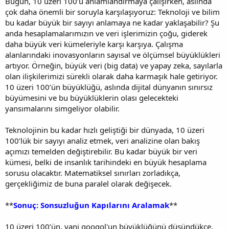
Bugün, 10 üzeri 100’ü anlamlandırmaya çalışırken, aslında
çok daha önemli bir soruyla karşılaşıyoruz: Teknoloji ve bilim
bu kadar büyük bir sayıyı anlamaya ne kadar yaklaşabilir? Şu
anda hesaplamalarımızın ve veri işlerimizin çoğu, giderek
daha büyük veri kümeleriyle karşı karşıya. Çalışma
alanlarındaki inovasyonların sayısal ve ölçümsel büyüklükleri
artıyor. Örneğin, büyük veri (big data) ve yapay zeka, sayılarla
olan ilişkilerimizi sürekli olarak daha karmaşık hale getiriyor.
10 üzeri 100’ün büyüklüğü, aslında dijital dünyanın sınırsız
büyümesini ve bu büyüklüklerin olası gelecekteki
yansımalarını simgeliyor olabilir.
Teknolojinin bu kadar hızlı geliştiği bir dünyada, 10 üzeri
100’lük bir sayıyı analiz etmek, veri analizine olan bakış
açımızı temelden değiştirebilir. Bu kadar büyük bir veri
kümesi, belki de insanlık tarihindeki en büyük hesaplama
sorusu olacaktır. Matematiksel sınırları zorladıkça,
gerçekliğimiz de buna paralel olarak değişecek.
**
Sonuç: Sonsuzluğun Kapılarını Aralamak
**
10 üzeri 100’ün, yani googol'un büyüklüğünü düşündükçe,