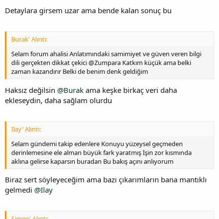
Detaylara girsem uzar ama bende kalan sonuç bu
Burak' Alıntı:
Selam forum ahalisi Anlatımındaki samimiyet ve güven veren bilgi
dili gerçekten dikkat çekici @Zumpara Katkım küçük ama belki
zaman kazandırır Belki de benim denk geldiğim
Haksız değilsin
@Burak
ama keşke birkaç veri daha
ekleseydin, daha sağlam olurdu
Ilay' Alıntı:
Selam gündemi takip edenlere Konuyu yüzeysel geçmeden
derinlemesine ele alman büyük fark yaratmış İşin zor kısmında
aklına gelirse kaparsın buradan Bu bakış açını anlıyorum
Biraz sert söyleyeceğim ama bazı çıkarımların bana mantıklı
gelmedi
@Ilay
Simge' Alıntı: