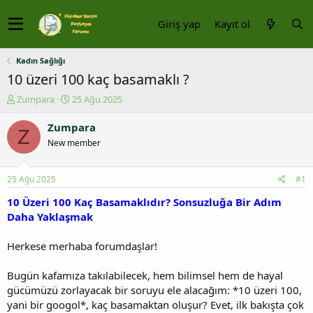
Giriş yap
Kayıt ol
Kadın Sağlığı
10 üzeri 100 kaç basamaklı ?
K
B
Zumpara
25 Ağu 2025
o
a
n
ş
Zumpara
Z
u
l
New member
y
a
u
n
b
g
25 Ağu 2025
#1
a
ı
ş
ç
10 Üzeri 100 Kaç Basamaklıdır? Sonsuzluğa Bir Adım
l
t
Daha Yaklaşmak
a
a
t
r
Herkese merhaba forumdaşlar!
a
i
n
h
Bugün kafamıza takılabilecek, hem bilimsel hem de hayal
i
gücümüzü zorlayacak bir soruyu ele alacağım: *10 üzeri 100,
yani bir googol*, kaç basamaktan oluşur? Evet, ilk bakışta çok