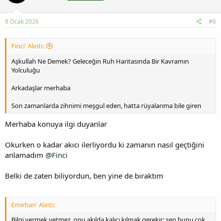
8 Ocak 2026
#6
Finci' Alıntı:
Aşkullah Ne Demek? Geleceğin Ruh Haritasında Bir Kavramın
Yolculuğu
Arkadaşlar merhaba
Son zamanlarda zihnimi meşgul eden, hatta rüyalarıma bile giren
Merhaba konuya ilgi duyanlar
Okurken o kadar akıcı ilerliyordu ki zamanın nasıl geçtiğini
anlamadım
@Finci
Belki de zaten biliyordun, ben yine de bıraktım
Emirhan' Alıntı:
Bilgi vermek yetmez, onu akılda kalıcı kılmak gerekir; sen bunu çok