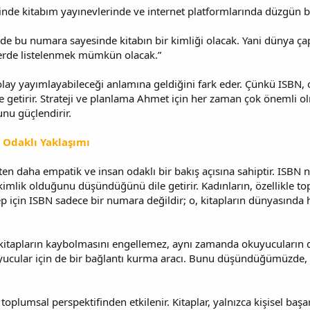
de kitabım yayınevlerinde ve internet platformlarında düzgün bir
 de bu numara sayesinde kitabın bir kimliği olacak. Yani dünya ç
erde listelenmek mümkün olacak.”
lay yayımlayabileceği anlamına geldiğini fark eder. Çünkü ISBN,
e getirir. Strateji ve planlama Ahmet için her zaman çok önemli 
unu güçlendirir.
i Odaklı Yaklaşımı
n daha empatik ve insan odaklı bir bakış açısına sahiptir. ISBN n
kimlik olduğunu düşündüğünü dile getirir. Kadınların, özellikle to
nep için ISBN sadece bir numara değildir; o, kitapların dünyasında 
kitapların kaybolmasını engellemez, aynı zamanda okuyucuların d
kuyucular için de bir bağlantı kurma aracı. Bunu düşündüğümüzde,
oplumsal perspektifinden etkilenir. Kitaplar, yalnızca kişisel ba