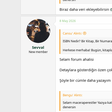
Biraz daha veri ekleyebilirsin
8 May 2026
Cansu' Alıntı:
ISBN Nedir? Bir Kitap, Bir Numara
Sevval
Herkese merhaba! Bugün, kitapl
New member
Selam forum ahalisi
Detaylara gösterdiğin özen çok
Şöyle bir cümle daha yazayım
Bengu' Alıntı:
Selam maceraperestler Yazıya kattı
denersin