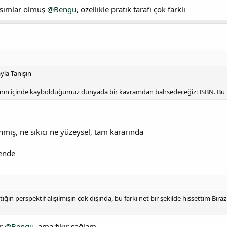
kısımlar olmuş
@Bengu
, özellikle pratik tarafı çok farklı
yla Tanışın
arın içinde kaybolduğumuz dünyada bir kavramdan bahsedeceğiz: ISBN. Bu 
nmış, ne sıkıcı ne yüzeysel, tam kararında
sende
ğın perspektif alışılmışın çok dışında, bu farkı net bir şekilde hissettim Bira
ır
@Bengu
, ama fikir sağlam