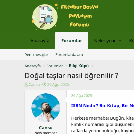
Anasayfa
Forumlar
Neler yeni
Ku
Yeni mesajlar
Forumlarda ara
Anasayfa
Forumlar
Bilgi Küpü
Doğal taşlar nasıl öğrenilir ?
K
B
Cansu
26 Ağu 2025
o
a
n
ş
26 Ağu 2025
u
l
ISBN Nedir? Bir Kitap, Bir 
y
a
u
n
b
g
Herkese merhaba! Bugün, kitap
a
ı
kimlik numarası gibi düşünebili
Cansu
ş
ç
raflarda yerini bulduğu, kaybol
l
t
New member