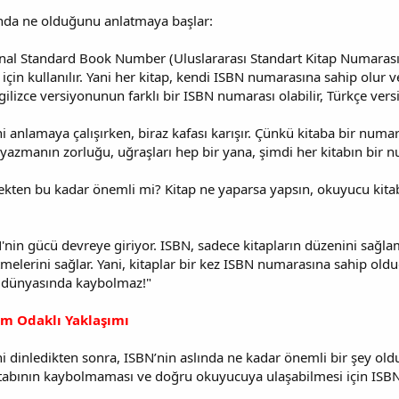
ında ne olduğunu anlatmaya başlar:
nal Standard Book Number (Uluslararası Standart Kitap Numarası),
çin kullanılır. Yani her kitap, kendi ISBN numarasına sahip olur v
İngilizce versiyonunun farklı bir ISBN numarası olabilir, Türkçe ve
 anlamaya çalışırken, biraz kafası karışır. Çünkü kitaba bir numar
arı yazmanın zorluğu, uğraşları hep bir yana, şimdi her kitabın bi
kten bu kadar önemli mi? Kitap ne yaparsa yapsın, okuyucu kit
nin gücü devreye giriyor. ISBN, sadece kitapların düzenini sağlam
 etmelerini sağlar. Yani, kitaplar bir kez ISBN numarasına sahip o
kir dünyasında kaybolmaz!"
üm Odaklı Yaklaşımı
i dinledikten sonra, ISBN’nin aslında ne kadar önemli bir şey oldu
itabının kaybolmaması ve doğru okuyucuya ulaşabilmesi için ISBN 