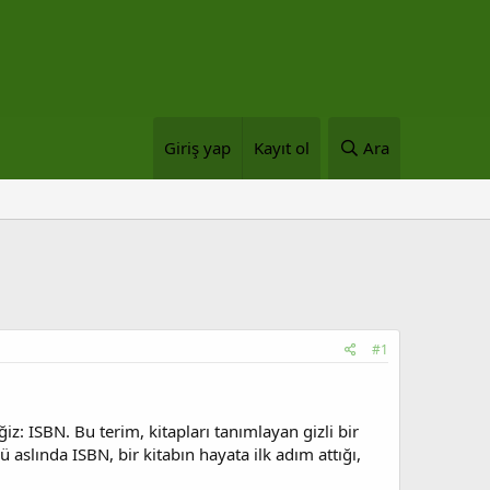
Giriş yap
Kayıt ol
Ara
#1
ISBN. Bu terim, kitapları tanımlayan gizli bir
 aslında ISBN, bir kitabın hayata ilk adım attığı,