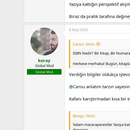
Yazıya kattığın perspektif alışı
Biraz da pratik tarafına değin
8 May 2026
Cansu' Alıntı:
ISBN Nedir? Bir Kitap, Bir Numara
koray
Herkese merhaba! Bugün, kitapl
Global Mod
Global Mod
Verdiğin bilgiler oldukça işl
@Cansu
anlatım tarzın sayesin
Kafanı karıştırmadan kısa bir 
Bengu' Alıntı:
Selam maceraperestler Yazıya kattı
denersin