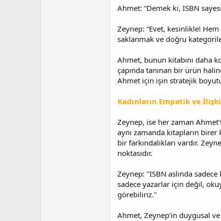
Ahmet: “Demek ki, ISBN sayesin
Zeynep: “Evet, kesinlikle! Hem
saklanmak ve doğru kategoril
Ahmet, bunun kitabını daha ko
çapında tanınan bir ürün halin
Ahmet için işin stratejik boyut
Kadınların Empatik ve İlişk
Zeynep, ise her zaman Ahmet’te
aynı zamanda kitapların birer 
bir farkındalıkları vardır. Zey
noktasıdır.
Zeynep: "ISBN aslında sadece 
sadece yazarlar için değil, o
görebiliriz."
Ahmet, Zeynep’in duygusal ve t