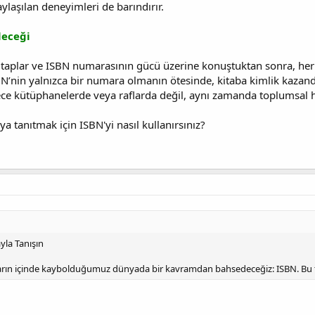
ylaşılan deneyimleri de barındırır.
leceği
plar ve ISBN numarasının gücü üzerine konuştuktan sonra, her ikis
’nin yalnızca bir numara olmanın ötesinde, kitaba kimlik kazandı
ce kütüphanelerde veya raflarda değil, aynı zamanda toplumsal haf
ya tanıtmak için ISBN'yi nasıl kullanırsınız?
yla Tanışın
arın içinde kaybolduğumuz dünyada bir kavramdan bahsedeceğiz: ISBN. Bu 