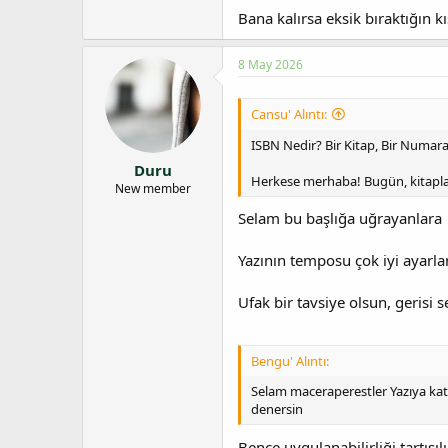
Bana kalırsa eksik bıraktığın 
8 May 2026
Cansu' Alıntı:
ISBN Nedir? Bir Kitap, Bir Numara
Duru
Herkese merhaba! Bugün, kitapl
New member
Selam bu başlığa uğrayanlara
Yazının temposu çok iyi ayarla
Ufak bir tavsiye olsun, gerisi 
Bengu' Alıntı:
Selam maceraperestler Yazıya kattı
denersin
Bence uygulanabilirliği tartışıl