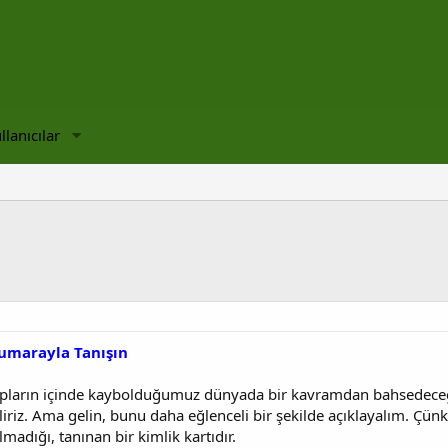
llanıcılar
Numarayla Tanışın
ların içinde kaybolduğumuz dünyada bir kavramdan bahsedeceğiz: 
riz. Ama gelin, bunu daha eğlenceli bir şekilde açıklayalım. Çünkü
madığı, tanınan bir kimlik kartıdır.