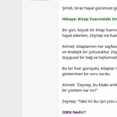
a
a
Şimdi, biraz hayal gücünüze g
t
r
a
i
n
h
Hikaye: Kitap Fuarındaki Sır
i
Bir gün, büyük bir kitap fuarın
hayal ederken, Zeynep ise fuard
Ahmet, kitaplarının her sayfasın
ve stratejik bir yolculuktur. Z
duygusal bir bağ ve toplumsal
Bu bir fuar günüydü, kitaplar r
gösterirken bir soru sordu:
Ahmet: “Zeynep, bu kitabı art
bir yöntem var mı?”
Zeynep: “Tabii ki! Bu işin yolu
ISBN Nedir?