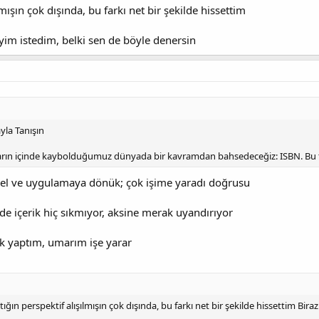
lmışın çok dışında, bu farkı net bir şekilde hissettim
eyim istedim, belki sen de böyle denersin
yla Tanışın
arın içinde kaybolduğumuz dünyada bir kavramdan bahsedeceğiz: ISBN. Bu 
evsel ve uygulamaya dönük; çok işime yaradı doğrusu
de içerik hiç sıkmıyor, aksine merak uyandırıyor
ek yaptım, umarım işe yarar
ğın perspektif alışılmışın çok dışında, bu farkı net bir şekilde hissettim Bira