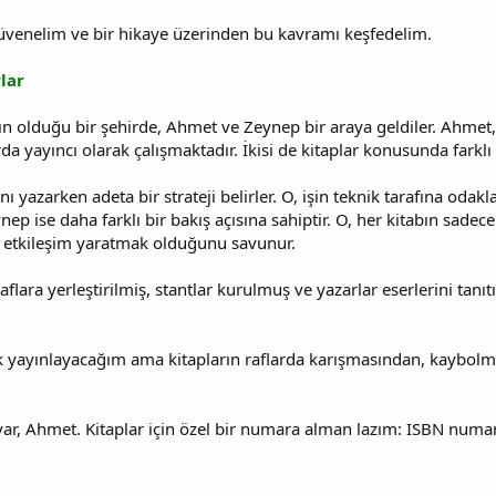
üvenelim ve bir hikaye üzerinden bu kavramı keşfedelim.
lar
ın olduğu bir şehirde, Ahmet ve Zeynep bir araya geldiler. Ahmet, 
a yayıncı olarak çalışmaktadır. İkisi de kitaplar konusunda farklı b
ı yazarken adeta bir strateji belirler. O, işin teknik tarafına odak
eynep ise daha farklı bir bakış açısına sahiptir. O, her kitabın sad
 etkileşim yaratmak olduğunu savunur.
aflara yerleştirilmiş, stantlar kurulmuş ve yazarlar eserlerini tanı
ık yayınlayacağım ama kitapların raflarda karışmasından, kaybol
 var, Ahmet. Kitaplar için özel bir numara alman lazım: ISBN numar