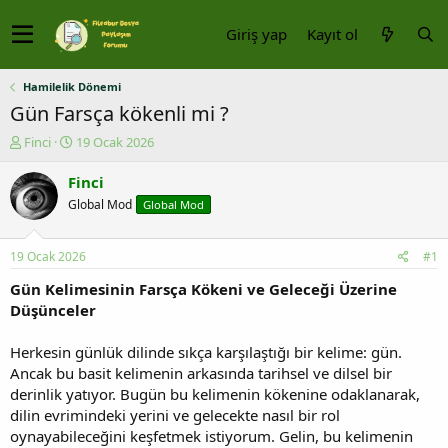
Giriş yap
Kayıt ol
Hamilelik Dönemi
Gün Farsça kökenli mi ?
K
B
Finci
19 Ocak 2026
o
a
n
ş
Finci
u
l
Global Mod
Global Mod
y
a
u
n
b
g
19 Ocak 2026
#1
a
ı
ş
ç
Gün Kelimesinin Farsça Kökeni ve Geleceği Üzerine
l
t
Düşünceler
a
a
t
r
Herkesin günlük dilinde sıkça karşılaştığı bir kelime: gün.
a
i
Ancak bu basit kelimenin arkasında tarihsel ve dilsel bir
n
h
derinlik yatıyor. Bugün bu kelimenin kökenine odaklanarak,
i
dilin evrimindeki yerini ve gelecekte nasıl bir rol
oynayabileceğini keşfetmek istiyorum. Gelin, bu kelimenin