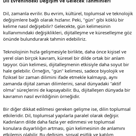
Dil Evrenindeki Değişim ve Gelecek Tahminleri
Dil, zamanla evrilir. Bu evrim, kültürel, toplumsal ve teknolojik
değişimlere bağlı olarak hızlanır. Peki, "gün" gibi köklü bir
kelime nasıl değişebilir? Gelecekte, gün kelimesinin
kullanımındaki değişiklikleri, dijitalleşme ve küreselleşme göz
önünde bulundurarak tahmin edebiliriz.
Teknolojinin hızla gelişmesiyle birlikte, daha önce kişisel ve
yerel olan birçok kavram, küresel bir dilde ortak bir anlam
taşıyor. Gün kelimesi, dijitalleşmenin etkisiyle daha soyut bir
hale gelebilir. Örneğin, "gün" kelimesi, sadece biyolojik ve
fiziksel bir zaman dilimini ifade etmekle kalmayıp, aynı
zamanda dijital zaman dilimlerini, sanal dünyadaki "aktif
olma" süreçlerini de kapsayabilir. Bu, dijitalleşen dünyada bir
kavramın nasıl evrildiğinin örneğidir.
Bir diğer dikkat edilmesi gereken gelişme ise, dilin toplumsal
etkileridir. Dil, toplumsal yapılarla paralel olarak değişir.
Kadınların dilde daha fazla yer edinmesi ve toplumsal
konulara duyarlılığın artması, gün kelimesinin de anlamını
etkilemiş olabilir. Bu değişim, sosyal eşitlik ve katılım