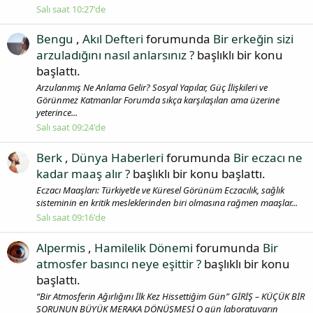
Salı saat 10:27'de
Bengu
,
Akıl Defteri
forumunda
Bir erkeğin sizi
arzuladığını nasıl anlarsınız ?
başlıklı bir konu
başlattı.
Arzulanmış Ne Anlama Gelir? Sosyal Yapılar, Güç İlişkileri ve
Görünmez Katmanlar Forumda sıkça karşılaşılan ama üzerine
yeterince...
Salı saat 09:24'de
Berk
,
Dünya Haberleri
forumunda
Bir eczacı ne
kadar maaş alır ?
başlıklı bir konu başlattı.
Eczacı Maaşları: Türkiye’de ve Küresel Görünüm Eczacılık, sağlık
sisteminin en kritik mesleklerinden biri olmasına rağmen maaşlar...
Salı saat 09:16'de
Alpermis
,
Hamilelik Dönemi
forumunda
Bir
atmosfer basıncı neye eşittir ?
başlıklı bir konu
başlattı.
“Bir Atmosferin Ağırlığını İlk Kez Hissettiğim Gün” GİRİŞ – KÜÇÜK BİR
SORUNUN BÜYÜK MERAKA DÖNÜŞMESİ O gün laboratuvarın