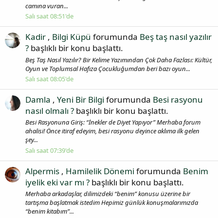
camına vuran...
Salı saat 08:51'de
Kadir
,
Bilgi Küpü
forumunda
Beş taş nasıl yazılır
?
başlıklı bir konu başlattı.
Beş Taş Nasıl Yazılır? Bir Kelime Yazımından Çok Daha Fazlası: Kültür,
Oyun ve Toplumsal Hafıza Çocukluğumdan beri bazı oyun...
Salı saat 08:05'de
Damla
,
Yeni Bir Bilgi
forumunda
Besi rasyonu
nasıl olmalı ?
başlıklı bir konu başlattı.
Besi Rasyonuna Giriş: “İnekler de Diyet Yapıyor” Merhaba forum
ahalisi! Önce itiraf edeyim, besi rasyonu deyince aklıma ilk gelen
şey...
Salı saat 07:39'de
Alpermis
,
Hamilelik Dönemi
forumunda
Benim
iyelik eki var mı ?
başlıklı bir konu başlattı.
Merhaba arkadaşlar, dilimizdeki “benim” konusu üzerine bir
tartışma başlatmak istedim Hepimiz günlük konuşmalarımızda
“benim kitabım”...