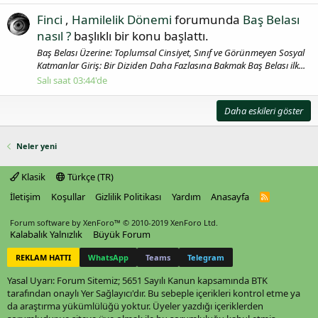
Finci
,
Hamilelik Dönemi
forumunda
Baş Belası
nasıl ?
başlıklı bir konu başlattı.
Baş Belası Üzerine: Toplumsal Cinsiyet, Sınıf ve Görünmeyen Sosyal
Katmanlar Giriş: Bir Diziden Daha Fazlasına Bakmak Baş Belası ilk...
Salı saat 03:44'de
Daha eskileri göster
Neler yeni
Klasik
Türkçe (TR)
İletişim
Koşullar
Gizlilik Politikası
Yardım
Anasayfa
R
S
S
Forum software by XenForo™
© 2010-2019 XenForo Ltd.
Kalabalık Yalnızlık
Büyük Forum
REKLAM HATTI
WhatsApp
Teams
Telegram
Yasal Uyarı: Forum Sitemiz; 5651 Sayılı Kanun kapsamında BTK
tarafından onaylı Yer Sağlayıcı'dır. Bu sebeple içerikleri kontrol etme ya
da araştırma yükümlülüğü yoktur. Üyeler yazdığı içeriklerden