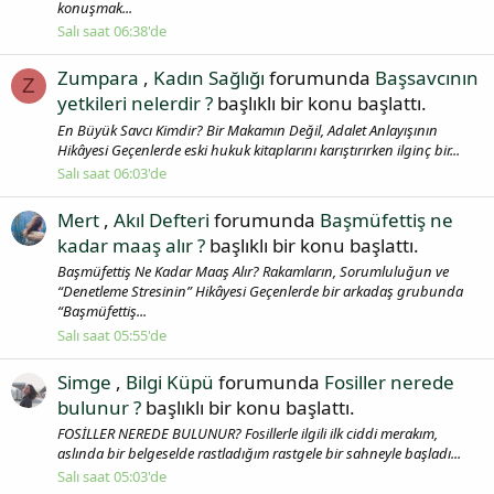
konuşmak...
Salı saat 06:38'de
Zumpara
,
Kadın Sağlığı
forumunda
Başsavcının
Z
yetkileri nelerdir ?
başlıklı bir konu başlattı.
En Büyük Savcı Kimdir? Bir Makamın Değil, Adalet Anlayışının
Hikâyesi Geçenlerde eski hukuk kitaplarını karıştırırken ilginç bir...
Salı saat 06:03'de
Mert
,
Akıl Defteri
forumunda
Başmüfettiş ne
kadar maaş alır ?
başlıklı bir konu başlattı.
Başmüfettiş Ne Kadar Maaş Alır? Rakamların, Sorumluluğun ve
“Denetleme Stresinin” Hikâyesi Geçenlerde bir arkadaş grubunda
“Başmüfettiş...
Salı saat 05:55'de
Simge
,
Bilgi Küpü
forumunda
Fosiller nerede
bulunur ?
başlıklı bir konu başlattı.
FOSİLLER NEREDE BULUNUR? Fosillerle ilgili ilk ciddi merakım,
aslında bir belgeselde rastladığım rastgele bir sahneyle başladı...
Salı saat 05:03'de