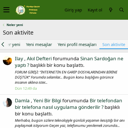
Giriş yap
Kayıt ol
Neler yeni
Son aktivite
Neler yeni
Yeni mesajlar
Yeni profil mesajları
Son aktivite
Ilay
,
Akıl Defteri
forumunda
Sinan Sardoğan ne
yaptı ?
başlıklı bir konu başlattı.
FORUM GİRİŞİ: “İNTERNETİN EN GARİP DOSYALARINDAN BİRİNE
DÜŞTÜK” Forumda selamlar… Bugün konu başlığını görünce
insanın aklına ister...
Dün 12:49 da
Damla
,
Yeni Bir Bilgi
forumunda
Bir telefondan
bir telefona nasıl uygulama gönderilir ?
başlıklı
bir konu başlattı.
Merhaba, bugün sizlere teknolojiyle günlük yaşamın kesiştiği bir anı
paylaşmak istiyorum Geçen yaz, telefonumu yenilemek zorunda...