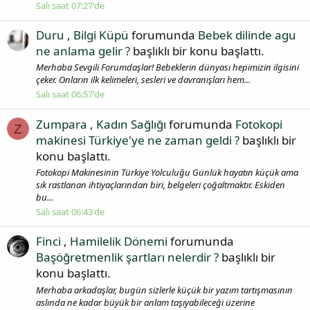
Salı saat 07:27'de
Duru
,
Bilgi Küpü
forumunda
Bebek dilinde agu
ne anlama gelir ?
başlıklı bir konu başlattı.
Merhaba Sevgili Forumdaşlar! Bebeklerin dünyası hepimizin ilgisini
çeker. Onların ilk kelimeleri, sesleri ve davranışları hem...
Salı saat 06:57'de
Zumpara
,
Kadın Sağlığı
forumunda
Fotokopi
Z
makinesi Türkiye'ye ne zaman geldi ?
başlıklı bir
konu başlattı.
Fotokopi Makinesinin Türkiye Yolculuğu Günlük hayatın küçük ama
sık rastlanan ihtiyaçlarından biri, belgeleri çoğaltmaktır. Eskiden
bu...
Salı saat 06:43'de
Finci
,
Hamilelik Dönemi
forumunda
Başöğretmenlik şartları nelerdir ?
başlıklı bir
konu başlattı.
Merhaba arkadaşlar, bugün sizlerle küçük bir yazım tartışmasının
aslında ne kadar büyük bir anlam taşıyabileceği üzerine