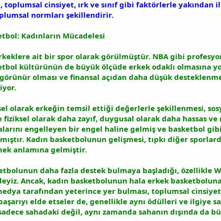
toplumsal cinsiyet, ırk ve sınıf gibi faktörlerle yakından ili
toplumsal normları şekillendirir.
etbol: Kadınların Mücadelesi
erkeklere ait bir spor olarak görülmüştür. NBA gibi profesyo
etbol kültürünün de büyük ölçüde erkek odaklı olmasına yo
görünür olması ve finansal açıdan daha düşük desteklenmesi
iyor.
 olarak erkeğin temsil ettiği değerlerle şekillenmesi, sosya
e fiziksel olarak daha zayıf, duygusal olarak daha hassas v
alarını engelleyen bir engel haline gelmiş ve basketbol gibi
şmıştır. Kadın basketbolunun gelişmesi, tıpkı diğer sporlar
mek anlamına gelmiştir.
tbolunun daha fazla destek bulmaya başladığı, özellikle W
iz. Ancak, kadın basketbolunun hala erkek basketboluna kı
edya tarafından yeterince yer bulması, toplumsal cinsiyet e
aşarıyı elde etseler de, genellikle aynı ödülleri ve ilgiye s
sadece sahadaki değil, aynı zamanda sahanın dışında da büy