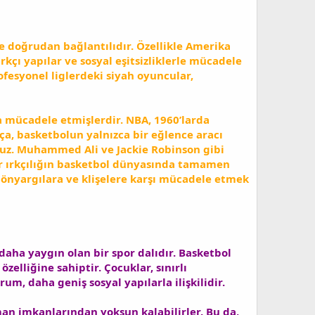
ile doğrudan bağlantılıdır. Özellikle Amerika
kçı yapılar ve sosyal eşitsizliklerle mücadele
rofesyonel liglerdeki siyah oyuncular,
 da mücadele etmişlerdir. NBA, 1960’larda
, basketbolun yalnızca bir eğlence aracı
yoruz. Muhammed Ali ve Jackie Robinson gibi
r ırkçılığın basketbol dünyasında tamamen
 önyargılara ve klişelere karşı mücadele etmek
 daha yaygın olan bir spor dalıdır. Basketbol
zelliğine sahiptir. Çocuklar, sınırlı
m, daha geniş sosyal yapılarla ilişkilidir.
n imkanlarından yoksun kalabilirler. Bu da,