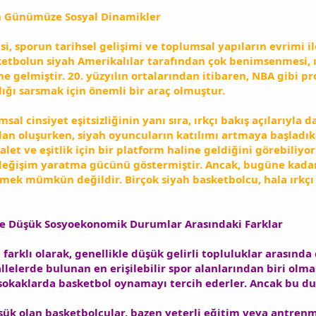
en Günümüze Sosyal Dinamikler
isi, sporun tarihsel gelişimi ve toplumsal yapıların evrimi 
sketbolun siyah Amerikalılar tarafından çok benimsenmesi, ır
ne gelmiştir. 20. yüzyılın ortalarından itibaren, NBA gibi p
lığı sarsmak için önemli bir araç olmuştur.
sal cinsiyet eşitsizliğinin yanı sıra, ırkçı bakış açılarıyla
 oluşurken, siyah oyuncuların katılımı artmaya başladıkça
alet ve eşitlik için bir platform haline geldiğini görebili
 değişim yaratma gücünü göstermiştir. Ancak, bugüne kada
mek mümkün değildir. Birçok siyah basketbolcu, hala ırkçı
 ve Düşük Sosyoekonomik Durumlar Arasındaki Farklar
farklı olarak, genellikle düşük gelirli topluluklar arasında
llelerde bulunan en erişilebilir spor alanlarından biri olma ö
sokaklarda basketbol oynamayı tercih ederler. Ancak bu duru
 olan basketbolcular, bazen yeterli eğitim veya antrenma