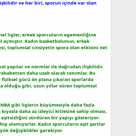
şkilidir ve her biri, sporun içinde var olan
nel ligler, erkek sporcuların egemenliğine
l açmıştır. Kadın basketbolunun, erkek
, toplumsal cinsiyetin spora olan etkisini net
l yapılar ve normlar ile doğrudan ilişkilidir.
e rekabetten daha uzak olarak tanımlar. Bu
 fiziksel gücü ön plana çıkaran sporlarda
da olduğu gibi, uzun yıllar süren toplumsal
NBA gibi liglerin büyümesiyle daha fazla
yasla daha az izleyici kitlesine sahip olması,
şitsizliğini sürdüren bir yapıyı gösteriyor.
ahip olamıyorlar. Kadın sporcuların eşit şartlar
ük değişiklikler gerekiyor.