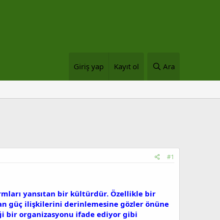
Giriş yap
Kayıt ol
Ara
#1
ları yansıtan bir kültürdür. Özellikle bir
lan güç ilişkilerini derinlemesine gözler önüne
ği bir organizasyonu ifade ediyor gibi