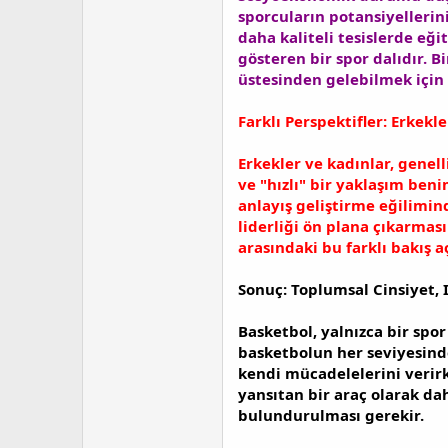
sporcuların potansiyellerin
daha kaliteli tesislerde eğit
gösteren bir spor dalıdır. B
üstesinden gelebilmek için 
Farklı Perspektifler: Erkekl
Erkekler ve kadınlar, genell
ve "hızlı" bir yaklaşım ben
anlayış geliştirme eğilimin
liderliği ön plana çıkarmas
arasındaki bu farklı bakış a
Sonuç: Toplumsal Cinsiyet, I
Basketbol, yalnızca bir spor
basketbolun her seviyesinde
kendi mücadelelerini verirk
yansıtan bir araç olarak dah
bulundurulması gerekir.