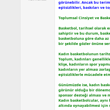
görünebilir. Ancak bu terim, 
a
a
eşitsizlikleri, baskıları ve 
t
r
a
i
n
h
Toplumsal Cinsiyet ve Bask
i
Basketbol, tarihsel olarak 
sahiptir ve bu durum, bask
basketboluna göre daha az 
bir şekilde gözler önüne ser
Kadın basketbolunun tarihsel
Toplum, kadınları genellikl
klişe, kadınların spor yapm
kadınların yer alması zorla
eşitsizliklerle mücadele et
Günümüzde ise, kadın baske
görünür olduğu bir dönemdey
sponsor desteği alması ve m
Kadın basketbolcular, aynı b
altında oynayabilmesi için 