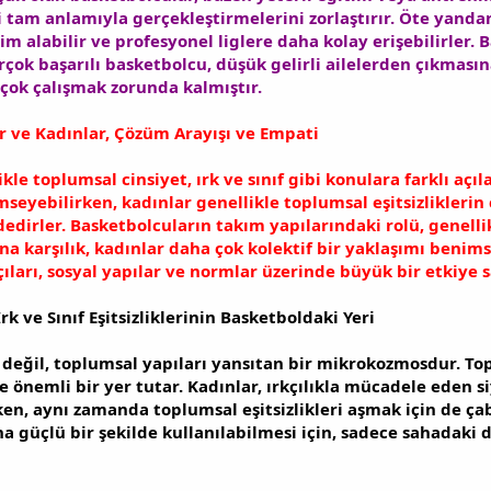
i tam anlamıyla gerçekleştirmelerini zorlaştırır. Öte yandan
im alabilir ve profesyonel liglere daha kolay erişebilirler. B
irçok başarılı basketbolcu, düşük gelirli ailelerden çıkması
çok çalışmak zorunda kalmıştır.
er ve Kadınlar, Çözüm Arayışı ve Empati
ikle toplumsal cinsiyet, ırk ve sınıf gibi konulara farklı açı
imseyebilirken, kadınlar genellikle toplumsal eşitsizlikleri
dedirler. Basketbolcuların takım yapılarındaki rolü, genelli
ına karşılık, kadınlar daha çok kolektif bir yaklaşımı benim
çıları, sosyal yapılar ve normlar üzerinde büyük bir etkiye s
rk ve Sınıf Eşitsizliklerinin Basketboldaki Yeri
 değil, toplumsal yapıları yansıtan bir mikrokozmosdur. Toplu
 önemli bir yer tutar. Kadınlar, ırkçılıkla mücadele eden si
en, aynı zamanda toplumsal eşitsizlikleri aşmak için de ça
a güçlü bir şekilde kullanılabilmesi için, sadece sahadaki d