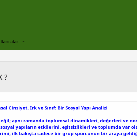
llanıcılar
K ?
l Cinsiyet, Irk ve Sınıf: Bir Sosyal Yapı Analizi
değil; aynı zamanda toplumsal dinamikleri, değerleri ve norm
sosyal yapıların etkilerini, eşitsizlikleri ve toplumda var o
erimi, ilk bakışta sadece bir grup sporcunun bir araya geldi