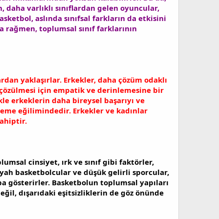
, daha varlıklı sınıflardan gelen oyuncular,
asketbol, aslında sınıfsal farkların da etkisini
na rağmen, toplumsal sınıf farklarının
lardan yaklaşırlar. Erkekler, daha çözüm odaklı
n çözülmesi için empatik ve derinlemesine bir
kle erkeklerin daha bireysel başarıyı ve
seme eğilimindedir. Erkekler ve kadınlar
ahiptir.
msal cinsiyet, ırk ve sınıf gibi faktörler,
yah basketbolcular ve düşük gelirli sporcular,
ba gösterirler. Basketbolun toplumsal yapıları
eğil, dışarıdaki eşitsizliklerin de göz önünde